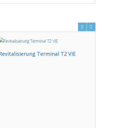
Revitalisierung Terminal T2 VIE
SZX - Kr