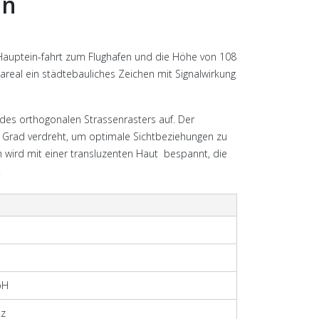
en
Hauptein-fahrt zum Flughafen und die Höhe von 108
real ein städtebauliches Zeichen mit Signalwirkung
des orthogonalen Strassenrasters auf. Der
5° Grad verdreht, um optimale Sichtbeziehungen zu
h wird mit einer transluzenten Haut bespannt, die
.
bH
nz