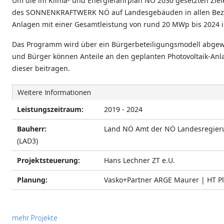
Um die im Klima- und Energiefahrplan NÖ 2030 gesetzten Zie
des SONNENKRAFTWERK NÖ auf Landesgebäuden in allen Bezir
Anlagen mit einer Gesamtleistung von rund 20 MWp bis 2024 in
Das Programm wird über ein Bürgerbeteiligungsmodell abgewic
und Bürger können Anteile an den geplanten Photovoltaik-An
dieser beitragen.
Weitere Informationen
Leistungszeitraum:
2019 - 2024
Bauherr:
Land NÖ Amt der NÖ Landesregier
(LAD3)
Projektsteuerung:
Hans Lechner ZT e.U.
Planung:
Vasko+Partner ARGE Maurer | HT Pl
mehr Projekte